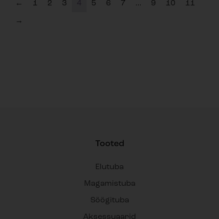
←
1
2
3
4
5
6
7
…
9
10
11
→
Tooted
Elutuba
Magamistuba
Söögituba
Aksessuaarid