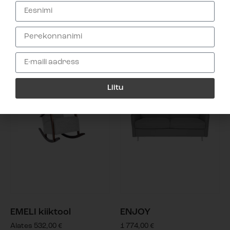
Alates
351,00
€
Alates
748,00
€
Liitu
EMELI kiiktool
ENJOY
Alates
532,00
€
1 774,00
€