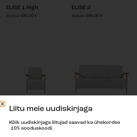
ELISE 1 High
ELISE 3
Alates
436,00
€
Alates
696,00
€
Liitu meie uudiskirjaga
Kõik uudiskirjaga liitujad saavad ka ühekordse
-10% sooduskoodi.
ELLA 1
ELLA 3