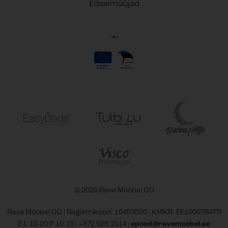
Edasimüüjad
© 2026 Rave Mööbel OÜ
Rave Mööbel OÜ | Registrikood: 10453530 | KMKR: EE100078479
E-L 10-20 P 10-19 |
+372 528 1514
|
epood@ravemoobel.ee