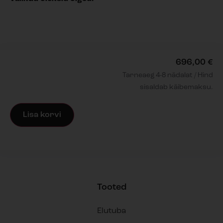
696,00
€
Tarneaeg 4-8 nädalat / Hind
sisaldab käibemaksu.
Lisa korvi
Tooted
Elutuba