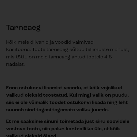
Tarneaeg
Kõik meie diivanid ja voodid valmivad
käsitööna. Toote tarneaeg sõltub tellimuste mahust,
mis tõttu on meie tarneaeg antud tootele 4-8
nädalat.
Enne ostukorvi lisamist veendu, et kõik vajalikud
valikud oleksid teostatud. Kui mingi valik on puudu,
siis ei ole võimalik toodet ostukorvi lisada ning leht
suunab sind tagasi tegemata valiku juurde.
Et me saaksime sinuni toimetada just sinu soovidele
vastava toote, siis palun kontrolli ka üle, et kõik
valikud oleksid õiged.