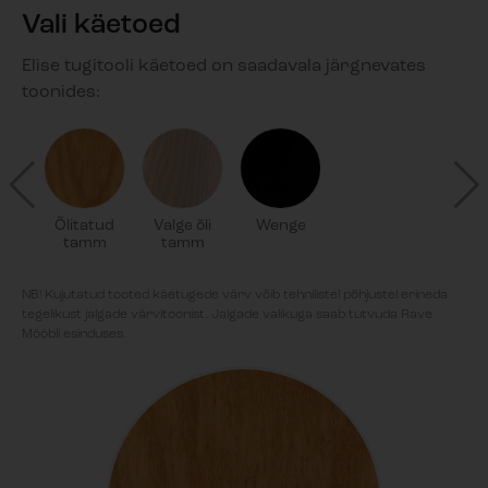
Vali käetoed
Elise tugitooli käetoed on saadavala järgnevates
toonides:
Õlitatud
Valge õli
Wenge
tamm
tamm
NB! Kujutatud tooted käetugede värv võib tehnilistel põhjustel erineda
tegelikust jalgade värvitoonist. Jalgade valikuga saab tutvuda Rave
Mööbli esinduses.