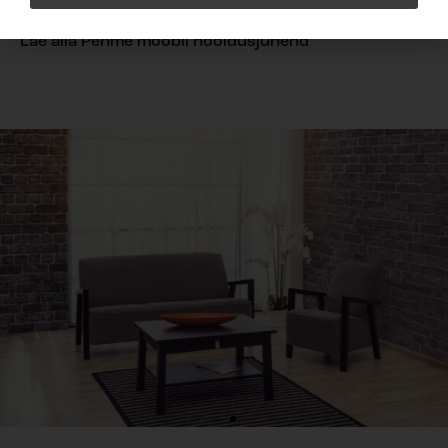
Lae alla Elise tooteleht
Lae alla Pehme mööbli hooldusjuhend