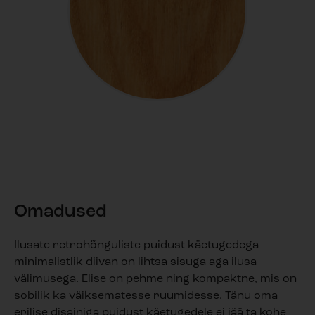
Omadused
Ilusate retrohõnguliste puidust käetugedega
minimalistlik diivan on lihtsa sisuga aga ilusa
välimusega. Elise on pehme ning kompaktne, mis on
sobilik ka väiksematesse ruumidesse. Tänu oma
erilise disainiga puidust käetugedele ei jää ta kohe