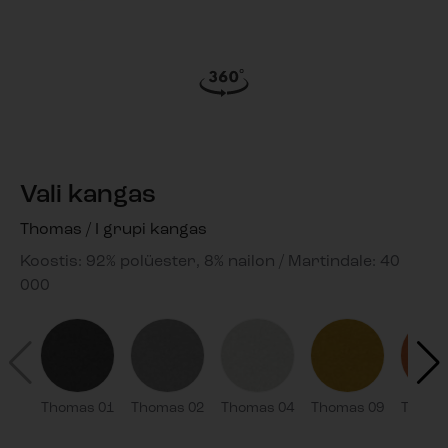
Vali kangas
Thomas / I grupi kangas
Koostis: 92% polüester, 8% nailon / Martindale: 40
000
Thomas 01
Thomas 02
Thomas 04
Thomas 09
Thoma