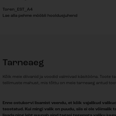
Toren_EST_A4
Lae alla pehme mööbli hooldusjuhend
Tarneaeg
Kõik meie diivanid ja voodid valmivad käsitööna. Toote t
tellimuste mahust, mis tõttu on meie tarneaeg antud toot
Enne ostukorvi lisamist veendu, et kõik vajalikud valiku
teostatud. Kui mingi valik on puudu, siis ei ole võimalik
lisada ning leht suunab sind tagasi tegemata valiku juur