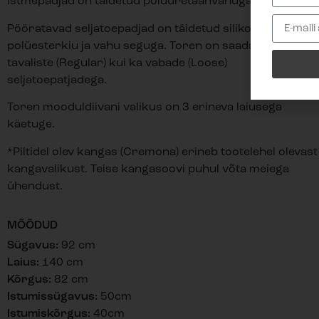
Istmepadjad on täidetud
polüuretaanvahuga (
VB).
Pööratavad seljatoepadjad on täidetud silikoonitud
polüesterkiu ja vahu seguga.
Toren on saadaval nii
tavaliste (Regular) kui ka vabade (Loose)
seljatoepatjadega.
Toren mooduldiivani valikus on 3 erineva laiusega
käetuge.
*Piltidel olev kangas (Cremona) erineb tootelehel olevast
kangavalikust. Teise kangasoovi puhul võta meiega
ühendust.
MÕÕDUD
Sügavus:
92 cm
Laius:
140 cm
Kõrgus:
82 cm
Istumissügavus:
50cm
Istumiskõrgus:
40cm