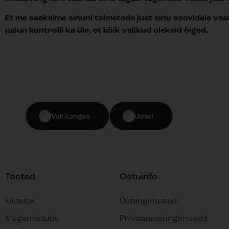
Et me saaksime sinuni toimetada just sinu soovidele vast
palun kontrolli ka üle, et kõik valikud oleksid õiged.
Vali kangas
Jalad
Tooted
Ostuinfo
Elutuba
Üldtingimused
Magamistuba
Privaatsustingimused