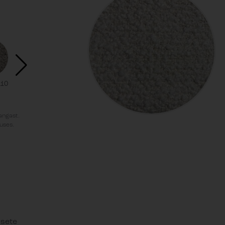
10
Rhythm 84
Rhythm
Rhythm 65
Rhythm 67
Rhythm
149
kangast.
uses.
ksete