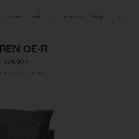
Aksessuaarid
Soodustooted
Blogi
Esindus
REN OE-R
778,00
€
kse al.
24
€
/ 48 kuud