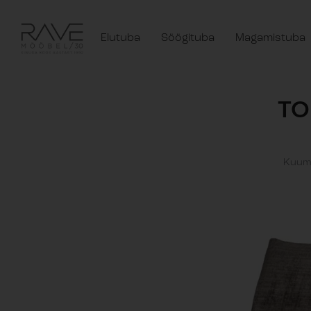
Elutuba
Söögituba
Magamistuba
TO
Kuuma