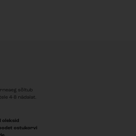
arneaeg sõltub
ele 4-8 nädalat.
d oleksid
 toodet ostukorvi
de.