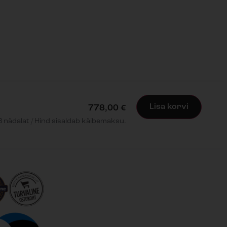
Lisa korvi
778,00
€
 nädalat / Hind sisaldab käibemaksu.