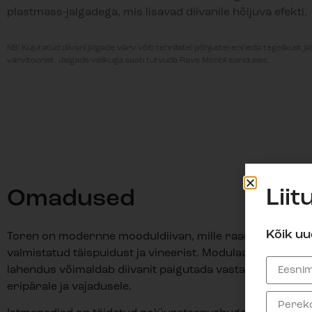
plastmass-jalgadega, mis lisavad diivanile hõljuva efekti.
NB! Kujutatud diivani jalgade värv võib tehnilistel põhjustel erineda tegelikust j
värvitoonist. Jalgade valikuga saab tutvuda Rave Mööbli esinduses.
Liit
Omadused
Kõik uu
Toren on modernne mooduldiivan, mille raam on
valmistatud täispuidust ja vineerist.
Modulaarne
lahendus võimaldab diivanit paigutada vastavalt ruumi
eripärale ja vajadusele.