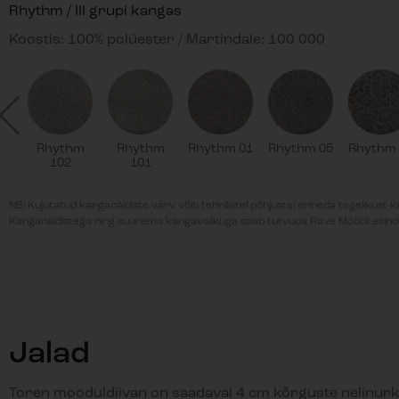
Rhythm / III grupi kangas
Koostis: 100% polüester / Martindale: 100 000
Rhythm
Rhythm
Rhythm 01
Rhythm 05
Rhythm 
102
101
NB! Kujutatud kanganäidiste värv võib tehnilistel põhjustel erineda tegelikust 
Kanganäidistega ning suurema kangavalikuga saab tutvuda Rave Mööbli esind
Jalad
Toren mooduldiivan on saadaval 4 cm kõrguste nelinur