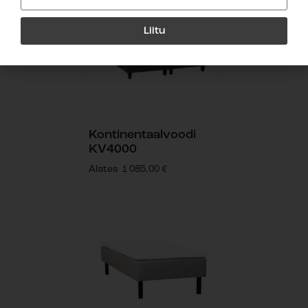
Liitu
Kontinentaalvoodi
KV4000
Alates
1 085,00
€