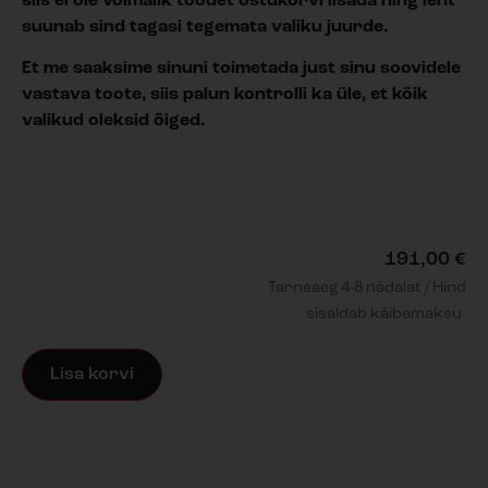
siis ei ole võimalik toodet ostukorvi lisada ning leht
suunab sind tagasi tegemata valiku juurde.
Et me saaksime sinuni toimetada just sinu soovidele
vastava toote, siis palun kontrolli ka üle, et kõik
valikud oleksid õiged.
191,00
€
Tarneaeg 4-8 nädalat / Hind
sisaldab käibemaksu.
Lisa korvi