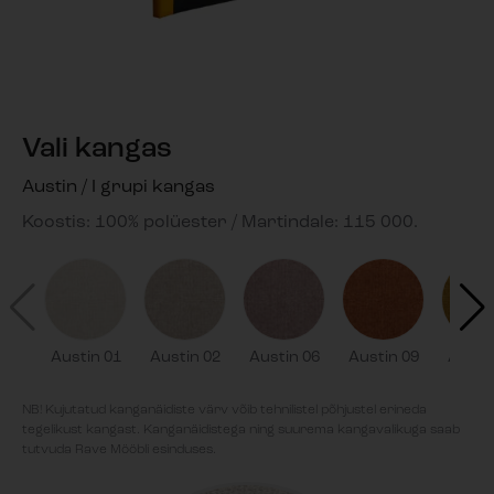
Vali kangas
Austin / I grupi kangas
Koostis: 100% polüester / Martindale: 115 000.
Austin 01
Austin 02
Austin 06
Austin 09
Austi
NB! Kujutatud kanganäidiste värv võib tehnilistel põhjustel erineda
tegelikust kangast. Kanganäidistega ning suurema kangavalikuga saab
tutvuda Rave Mööbli esinduses.