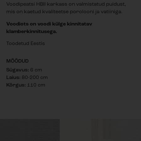
Voodipeatsi HBII karkass on valmistatud puidust,
mis on kaetud kvaliteetse porolooni ja vatiiniga.
Voodiots on voodi külge kinnitatav
klamberkinnitusega.
Toodetud Eestis
MÕÕDUD
Sügavus:
6 cm
Laius:
80-200 cm
Kõrgus:
110 cm