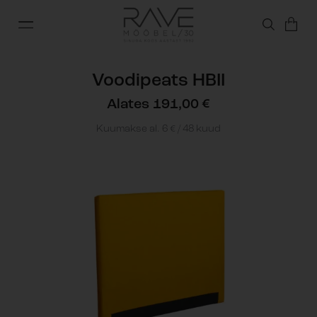
Voodipeats HBII
Alates
191,00
€
Kuumakse al.
6
€
/ 48 kuud