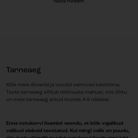
Näita rohkem
Tarneaeg
Kõik meie diivanid ja voodid valmivad käsitööna.
Toote tarneaeg sõltub tellimuste mahust, mis tõttu
on meie tarneaeg antud tootele 4-8 nädalat.
Enne ostukorvi lisamist veendu, et kõik vajalikud
valikud oleksid teostatud. Kui mingi valik on puudu,