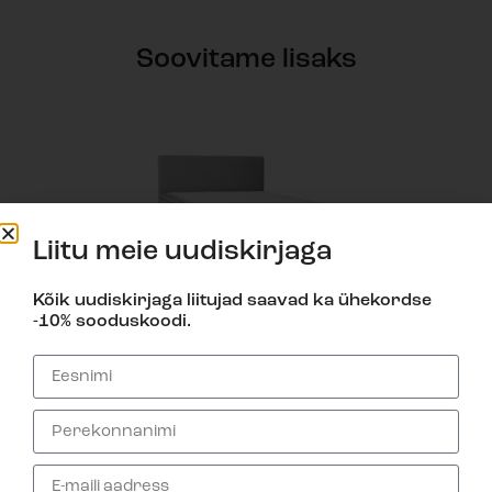
Soovitame lisaks
Liitu meie uudiskirjaga
Kõik uudiskirjaga liitujad saavad ka ühekordse
-10% sooduskoodi.
Kontinentaalvoodi
KV2000
Alates
841,00
€