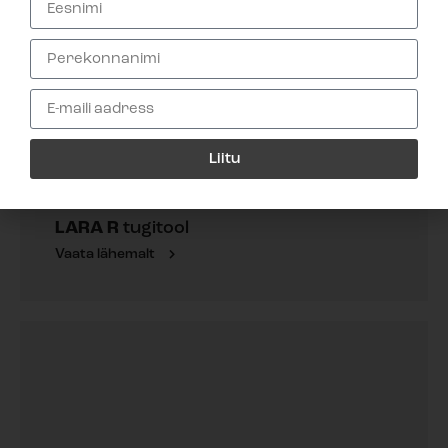
Liitu
LARA R
tugitool
Vaata lähemalt