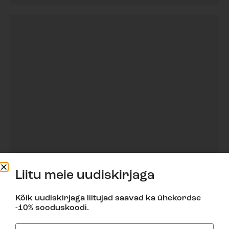
Liitu meie uudiskirjaga
VIDA 3,5
diivan
Kõik uudiskirjaga liitujad saavad ka ühekordse
Vaata lähemalt
-10% sooduskoodi.