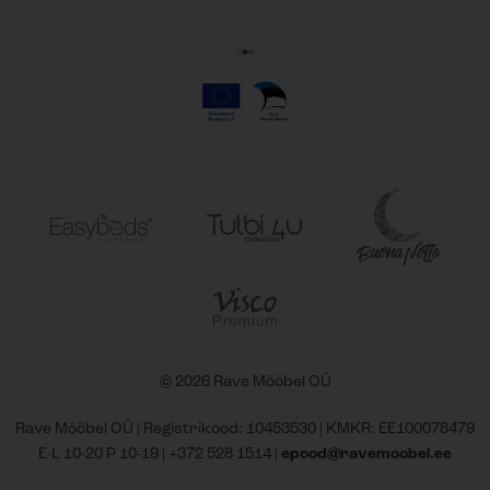
© 2026 Rave Mööbel OÜ
Rave Mööbel OÜ | Registrikood: 10453530 | KMKR: EE100078479
E-L 10-20 P 10-19 |
+372 528 1514
|
epood@ravemoobel.ee